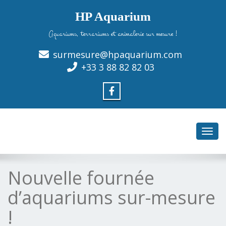
HP Aquarium
Aquariums, terrariums et animalerie sur mesure !
surmesure@hpaquarium.com
+33 3 88 82 82 03
Toggl
navig
Nouvelle fournée
d’aquariums sur-mesure
!